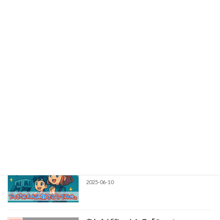
最近の投稿
北大阪商工会議所「WEB集客のための生
イベント
成AI活用セミナー」に登壇しました。
2025-10-29
経営者のためのAIセミナー「"○○AI"を
イベント
一気に学ぶ！AIトレンド最新事情 ― あ
したばセミナー 夏休みの宿題編」を大阪
で開催します。
2025-07-30
あしたばちゃんねる「フィジカルAIの話
あしたばちゃんねる
などしてみた。」を公開しました。
2025-06-10