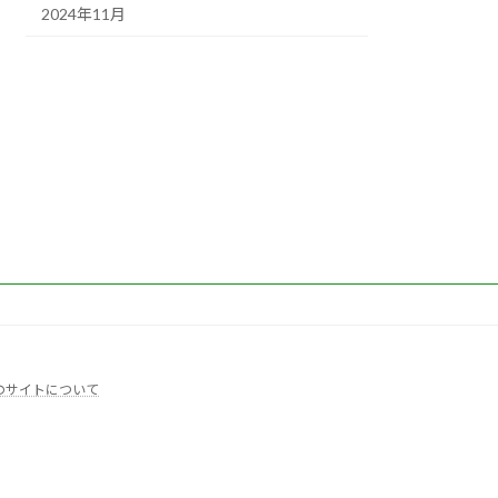
2024年11月
のサイトについて