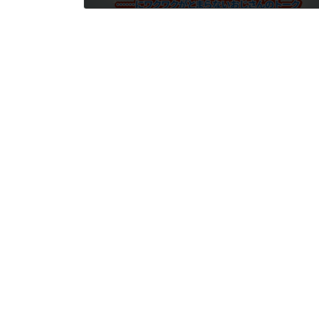
2025-02-05