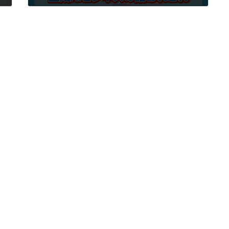
2025-02-14