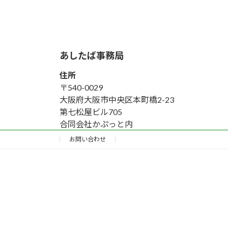
あしたば事務局
住所
〒540-0029
大阪府大阪市中央区本町橋2-23
第七松屋ビル705
合同会社かぷっと内
お問い合わせ