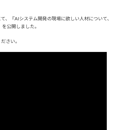
」にて、『AIシステム開発の現場に欲しい人材について、
』を公開しました。
ください。