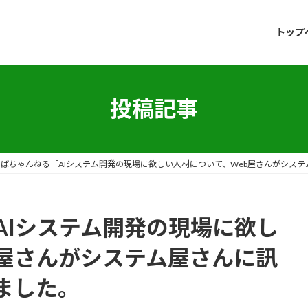
トップ
投稿記事
ばちゃんねる「AIシステム開発の現場に欲しい人材について、Web屋さんがシス
AIシステム開発の現場に欲し
b屋さんがシステム屋さんに訊
ました。