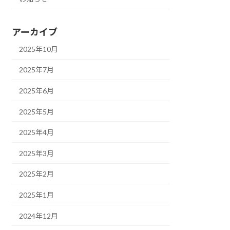
アーカイブ
2025年10月
2025年7月
2025年6月
2025年5月
2025年4月
2025年3月
2025年2月
2025年1月
2024年12月